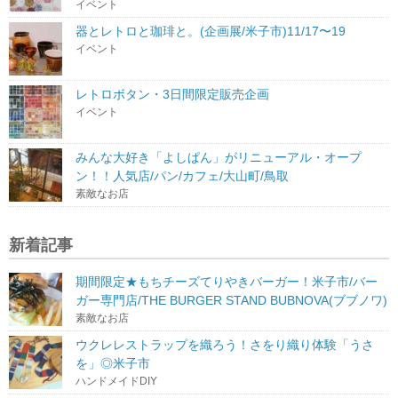
イベント
器とレトロと珈琲と。(企画展/米子市)11/17〜19
イベント
レトロボタン・3日間限定販売企画
イベント
みんな大好き「よしぱん」がリニューアル・オープ
ン！！人気店/パン/カフェ/大山町/鳥取
素敵なお店
新着記事
期間限定★もちチーズてりやきバーガー！米子市/バー
ガー専門店/THE BURGER STAND BUBNOVA(ブブノワ)
素敵なお店
ウクレレストラップを織ろう！さをり織り体験「うさ
を」◎米子市
ハンドメイドDIY