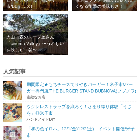
市/BBテラス)
くなる衝撃の美味しさ！
大山・森のスープ屋さん
「cinema Valley」〜うれしい
を映しだす谷〜
人気記事
期間限定★もちチーズてりやきバーガー！米子市/バー
ガー専門店/THE BURGER STAND BUBNOVA(ブブノワ)
素敵なお店
ウクレレストラップを織ろう！さをり織り体験「うさ
を」◎米子市
ハンドメイドDIY
「和の色イロハ」12/1(金)12/2(土) イベント開催/米子
市