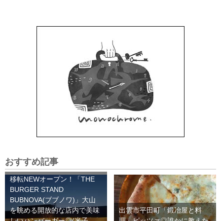
おすすめ記事
移転NEWオープン！「THE
BURGER STAND
BUBNOVA(ブブノワ)」大山
を眺める開放的な店内で美味
出雲市平田町「鍛冶屋と料
しいハンバーガー◎(米子
理」ピッツァ◎誰かに教えた