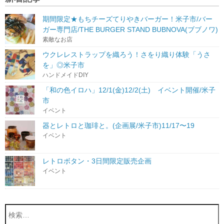
期間限定★もちチーズてりやきバーガー！米子市/バー
ガー専門店/THE BURGER STAND BUBNOVA(ブブノワ)
素敵なお店
ウクレレストラップを織ろう！さをり織り体験「うさ
を」◎米子市
ハンドメイドDIY
「和の色イロハ」12/1(金)12/2(土) イベント開催/米子
市
イベント
器とレトロと珈琲と。(企画展/米子市)11/17〜19
イベント
レトロボタン・3日間限定販売企画
イベント