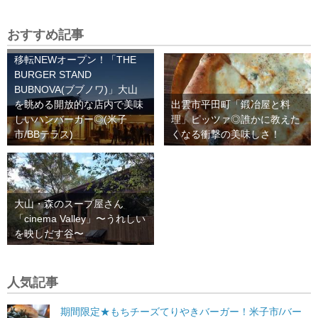
おすすめ記事
移転NEWオープン！「THE
BURGER STAND
BUBNOVA(ブブノワ)」大山
を眺める開放的な店内で美味
出雲市平田町「鍛冶屋と料
しいハンバーガー◎(米子
理」ピッツァ◎誰かに教えた
市/BBテラス)
くなる衝撃の美味しさ！
大山・森のスープ屋さん
「cinema Valley」〜うれしい
を映しだす谷〜
人気記事
期間限定★もちチーズてりやきバーガー！米子市/バー