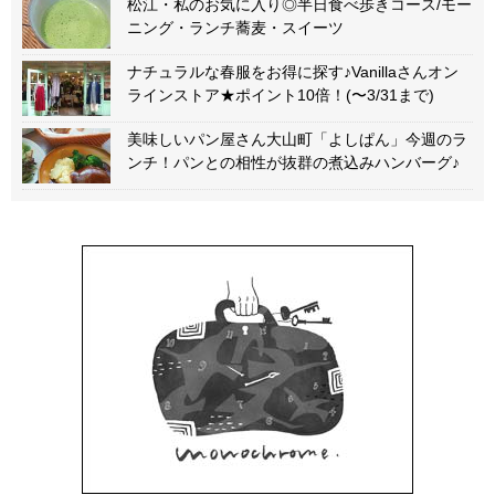
松江・私のお気に入り◎半日食べ歩きコース/モー
ニング・ランチ蕎麦・スイーツ
ナチュラルな春服をお得に探す♪Vanillaさんオン
ラインストア★ポイント10倍！(〜3/31まで)
美味しいパン屋さん大山町「よしぱん」今週のラ
ンチ！パンとの相性が抜群の煮込みハンバーグ♪