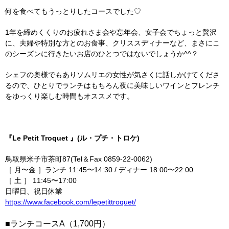
何を食べてもうっとりしたコースでした♡
1年を締めくくりのお疲れさま会や忘年会、女子会でちょっと贅沢
に、夫婦や特別な方とのお食事、クリススディナーなど、まさにこ
のシーズンに行きたいお店のひとつではないでしょうか^^？
シェフの奥様でもありソムリエの女性が気さくに話しかけてくださ
るので、ひとりでランチはもちろん夜に美味しいワインとフレンチ
をゆっくり楽しむ時間もオススメです。
『Le Petit Troquet 』(ル・プチ・トロケ)
鳥取県米子市茶町87(Tel＆Fax 0859-22-0062)
［ 月〜金 ］ランチ 11:45〜14:30 / ディナー 18:00〜22:00
［ 土 ］ 11:45〜17:00
日曜日、祝日休業
https://www.facebook.com/lepetittroquet/
■ランチコースA（1,700円）