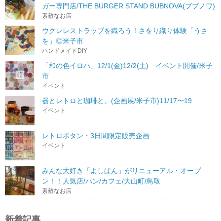
ガー専門店/THE BURGER STAND BUBNOVA(ブブノワ)
素敵なお店
ウクレレストラップを織ろう！さをり織り体験「うさ
を」◎米子市
ハンドメイドDIY
「和の色イロハ」12/1(金)12/2(土) イベント開催/米子
市
イベント
器とレトロと珈琲と。(企画展/米子市)11/17〜19
イベント
レトロボタン・3日間限定販売企画
イベント
みんな大好き「よしぱん」がリニューアル・オープ
ン！！人気店/パン/カフェ/大山町/鳥取
素敵なお店
新着記事