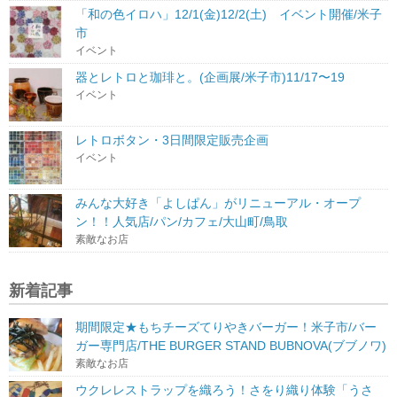
「和の色イロハ」12/1(金)12/2(土) イベント開催/米子
市
イベント
器とレトロと珈琲と。(企画展/米子市)11/17〜19
イベント
レトロボタン・3日間限定販売企画
イベント
みんな大好き「よしぱん」がリニューアル・オープ
ン！！人気店/パン/カフェ/大山町/鳥取
素敵なお店
新着記事
期間限定★もちチーズてりやきバーガー！米子市/バー
ガー専門店/THE BURGER STAND BUBNOVA(ブブノワ)
素敵なお店
ウクレレストラップを織ろう！さをり織り体験「うさ