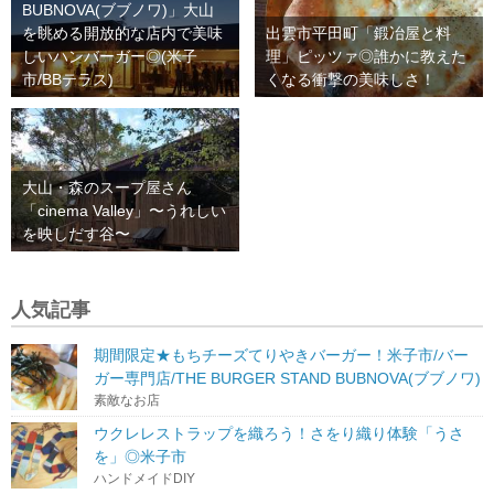
BUBNOVA(ブブノワ)」大山
を眺める開放的な店内で美味
出雲市平田町「鍛冶屋と料
しいハンバーガー◎(米子
理」ピッツァ◎誰かに教えた
市/BBテラス)
くなる衝撃の美味しさ！
大山・森のスープ屋さん
「cinema Valley」〜うれしい
を映しだす谷〜
人気記事
期間限定★もちチーズてりやきバーガー！米子市/バー
ガー専門店/THE BURGER STAND BUBNOVA(ブブノワ)
素敵なお店
ウクレレストラップを織ろう！さをり織り体験「うさ
を」◎米子市
ハンドメイドDIY