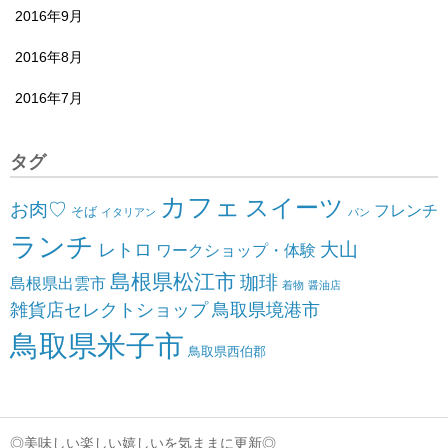
2016年9月
2016年8月
2016年7月
タグ
カフェ
スイーツ
お肉♡
フレンチ
そば
イタリアン
パン
ランチ
大山
レトロ
ワークショップ・体験
島根県松江市
珈琲
島根県出雲市
着物
醤油店
雑貨店セレクトショップ
鳥取県境港市
鳥取県米子市
鳥取県西伯郡
◎美味しい楽しい嬉しいを気ままに更新◎