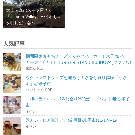
大山・森のスープ屋さん
「cinema Valley」〜うれしい
を映しだす谷〜
人気記事
期間限定★もちチーズてりやきバーガー！米子市/バー
ガー専門店/THE BURGER STAND BUBNOVA(ブブノワ)
素敵なお店
ウクレレストラップを織ろう！さをり織り体験「うさ
を」◎米子市
ハンドメイドDIY
「和の色イロハ」12/1(金)12/2(土) イベント開催/米子
市
イベント
器とレトロと珈琲と。(企画展/米子市)11/17〜19
イベント