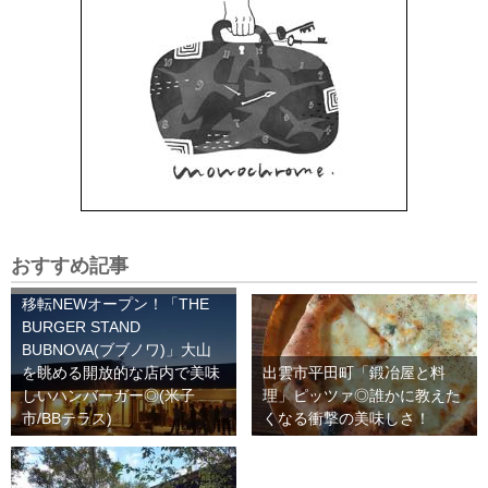
おすすめ記事
移転NEWオープン！「THE
BURGER STAND
BUBNOVA(ブブノワ)」大山
を眺める開放的な店内で美味
出雲市平田町「鍛冶屋と料
しいハンバーガー◎(米子
理」ピッツァ◎誰かに教えた
市/BBテラス)
くなる衝撃の美味しさ！