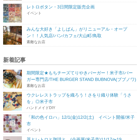
レトロボタン・3日間限定販売企画
イベント
みんな大好き「よしぱん」がリニューアル・オープ
ン！！人気店/パン/カフェ/大山町/鳥取
素敵なお店
新着記事
期間限定★もちチーズてりやきバーガー！米子市/バー
ガー専門店/THE BURGER STAND BUBNOVA(ブブノワ)
素敵なお店
ウクレレストラップを織ろう！さをり織り体験「うさ
を」◎米子市
ハンドメイドDIY
「和の色イロハ」12/1(金)12/2(土) イベント開催/米子
市
イベント
器とレトロと珈琲と。(企画展/米子市)11/17〜19