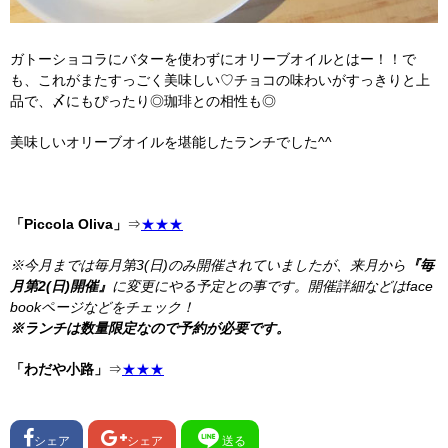
ガトーショコラにバターを使わずにオリーブオイルとはー！！で
も、これがまたすっごく美味しい♡チョコの味わいがすっきりと上
品で、〆にもぴったり◎珈琲との相性も◎
美味しいオリーブオイルを堪能したランチでした^^
「Piccola Oliva」
⇒
★★★
※今月までは毎月第3(日)のみ開催されていましたが、来月から
『毎
月第2(日)開催』
に変更にやる予定との事です。
開催詳細などはface
bookページなどをチェック！
※ランチは数量限定なので予約が必要です。
「わだや小路」
⇒
★★★
シェア
シェア
送る