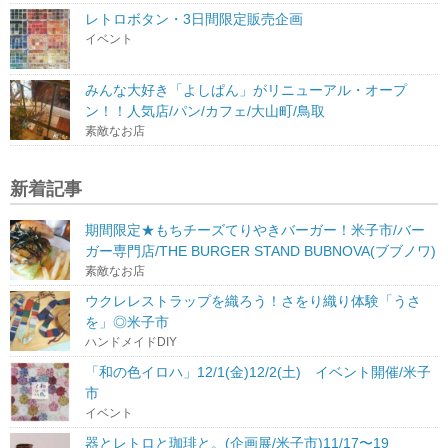
レトロボタン・3日間限定販売企画
イベント
みんな大好き「よしぱん」がリニューアル・オープ
ン！！人気店/パン/カフェ/大山町/鳥取
素敵なお店
新着記事
期間限定★もちチーズてりやきバーガー！米子市/バー
ガー専門店/THE BURGER STAND BUBNOVA(ブブノワ)
素敵なお店
ウクレレストラップを織ろう！さをり織り体験「うさ
を」◎米子市
ハンドメイドDIY
「和の色イロハ」12/1(金)12/2(土) イベント開催/米子
市
イベント
器とレトロと珈琲と。(企画展/米子市)11/17〜19