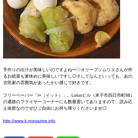
手作りの出汁が美味しいのですよね〜♡オリーブソムリエさんが作
るお総菜も箸休めに美味しいですし◎そしてなんといっても、あの
古民家の雰囲気があったかい感じで好きです。
フリーペーパー「I+（イット）」。Lotusビル（米子市四日市町88）
の通路のフライヤーコーナーにも数冊置いてありますので、読み応
え抜群なのでぜひご自由にお持ち帰りくださいませ◎
http://www.it-magazine.info