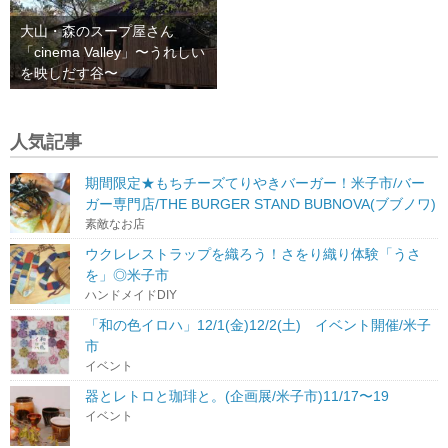
大山・森のスープ屋さん
「cinema Valley」〜うれしい
を映しだす谷〜
人気記事
期間限定★もちチーズてりやきバーガー！米子市/バー
ガー専門店/THE BURGER STAND BUBNOVA(ブブノワ)
素敵なお店
ウクレレストラップを織ろう！さをり織り体験「うさ
を」◎米子市
ハンドメイドDIY
「和の色イロハ」12/1(金)12/2(土) イベント開催/米子
市
イベント
器とレトロと珈琲と。(企画展/米子市)11/17〜19
イベント