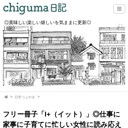
◎美味しい楽しい嬉しいを気ままに更新◎
日常つぶやき
フリー冊子「I+（イット）」◎仕事に
家事に子育てに忙しい女性に読み応え