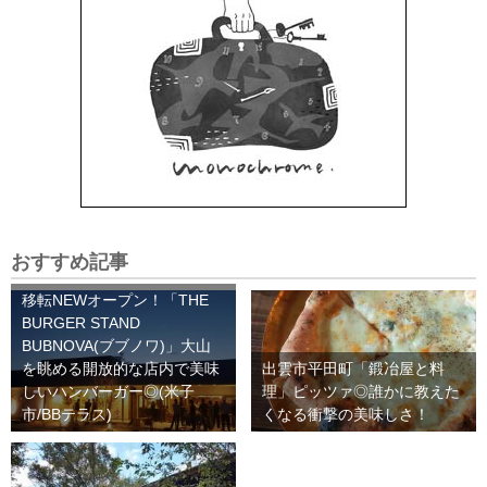
おすすめ記事
移転NEWオープン！「THE
BURGER STAND
BUBNOVA(ブブノワ)」大山
を眺める開放的な店内で美味
出雲市平田町「鍛冶屋と料
しいハンバーガー◎(米子
理」ピッツァ◎誰かに教えた
市/BBテラス)
くなる衝撃の美味しさ！