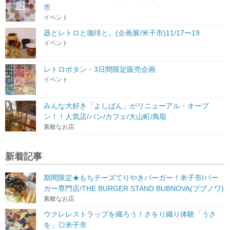
市
イベント
器とレトロと珈琲と。(企画展/米子市)11/17〜19
イベント
レトロボタン・3日間限定販売企画
イベント
みんな大好き「よしぱん」がリニューアル・オープ
ン！！人気店/パン/カフェ/大山町/鳥取
素敵なお店
新着記事
期間限定★もちチーズてりやきバーガー！米子市/バー
ガー専門店/THE BURGER STAND BUBNOVA(ブブノワ)
素敵なお店
ウクレレストラップを織ろう！さをり織り体験「うさ
を」◎米子市