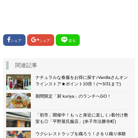
シェア
シェア
送る
関連記事
ナチュラルな春服をお得に探す♪Vanillaさんオン
ラインストア★ポイント10倍！(〜3/31まで)
期間限定「厨 kuriya」のランチへGO！
「初市」開催中！もっと身近に楽しく♪着付け教
室も◎「平野屋呉服店」(米子市法勝寺町)
ウクレレストラップを織ろう！さをり織り体験