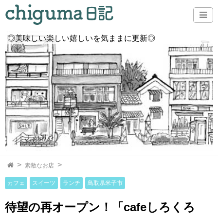
◎美味しい楽しい嬉しいを気ままに更新◎
素敵なお店
カフェ
スイーツ
ランチ
鳥取県米子市
待望の再オープン！「cafeしろくろ