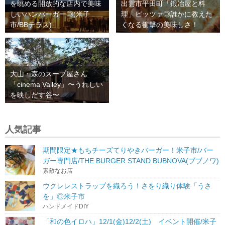
を眺める開放的な店内で美味
出雲市平田町「鍛冶屋と料
しいハンバーガー◎(米子
理」ピッツァ◎誰かに教えた
市/BBテラス)
くなる衝撃の美味しさ！
大山・森のスープ屋さん
「cinema Valley」〜うれしい
を映しだす谷〜
人気記事
期間限定★もちチーズてりやきバーガー！米子市/バー
ガー専門店/THE BURGER STAND BUBNOVA(ブブノワ)
素敵なお店
ウクレレストラップを織ろう！さをり織り体験「うさ
を」◎米子市
ハンドメイドDIY
「和の色イロハ」12/1(金)12/2(土) イベント開催/米子