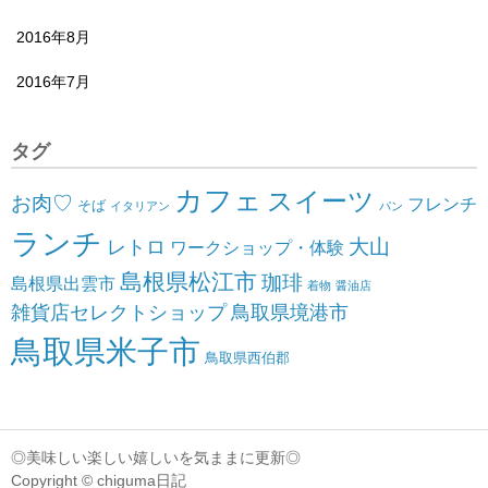
2016年8月
2016年7月
タグ
カフェ
スイーツ
お肉♡
フレンチ
そば
イタリアン
パン
ランチ
大山
レトロ
ワークショップ・体験
島根県松江市
珈琲
島根県出雲市
着物
醤油店
雑貨店セレクトショップ
鳥取県境港市
鳥取県米子市
鳥取県西伯郡
◎美味しい楽しい嬉しいを気ままに更新◎
Copyright © chiguma日記