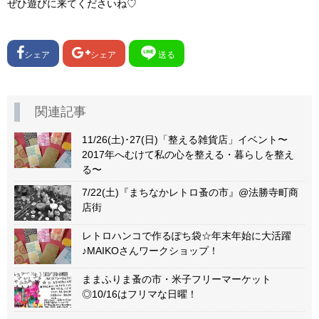
ぜひ遊びに来てくださいね♡
シェア
シェア
送る
関連記事
11/26(土)･27(日)「整える雑貨店」イベント〜
2017年へむけて私の心を整える・暮らしを整え
る〜
7/22(土)『まちなかレトロ蚤の市』@法勝寺町商
店街
レトロハンコで作るぽち袋☆年末年始に大活躍
♪MAIKOさんワークショップ！
ままふりま蚤の市・米子フリーマーケット
◎10/16はフリマな日曜！