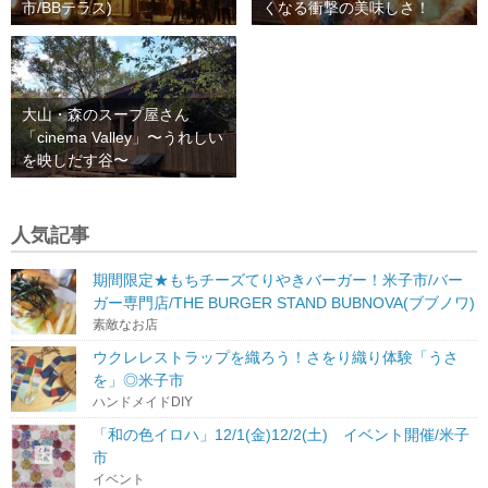
市/BBテラス)
くなる衝撃の美味しさ！
大山・森のスープ屋さん
「cinema Valley」〜うれしい
を映しだす谷〜
人気記事
期間限定★もちチーズてりやきバーガー！米子市/バー
ガー専門店/THE BURGER STAND BUBNOVA(ブブノワ)
素敵なお店
ウクレレストラップを織ろう！さをり織り体験「うさ
を」◎米子市
ハンドメイドDIY
「和の色イロハ」12/1(金)12/2(土) イベント開催/米子
市
イベント