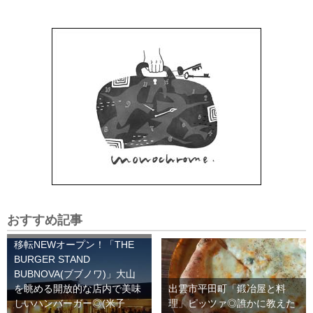
おすすめ記事
移転NEWオープン！「THE
BURGER STAND
BUBNOVA(ブブノワ)」大山
を眺める開放的な店内で美味
出雲市平田町「鍛冶屋と料
しいハンバーガー◎(米子
理」ピッツァ◎誰かに教えた