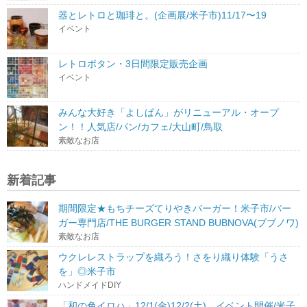
器とレトロと珈琲と。(企画展/米子市)11/17〜19
イベント
レトロボタン・3日間限定販売企画
イベント
みんな大好き「よしぱん」がリニューアル・オープ
ン！！人気店/パン/カフェ/大山町/鳥取
素敵なお店
新着記事
期間限定★もちチーズてりやきバーガー！米子市/バー
ガー専門店/THE BURGER STAND BUBNOVA(ブブノワ)
素敵なお店
ウクレレストラップを織ろう！さをり織り体験「うさ
を」◎米子市
ハンドメイドDIY
「和の色イロハ」12/1(金)12/2(土) イベント開催/米子